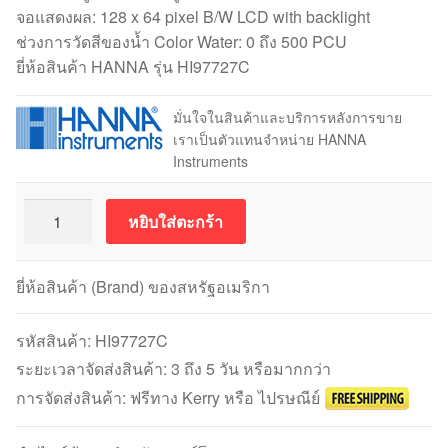
จอแสดงผล: 128 x 64 pixel B/W LCD with backlight
ช่วงการวัดสีของน้ำ Color Water: 0 ถึง 500 PCU
ยี่ห้อสินค้า HANNA รุ่น HI97727C
มั่นใจในสินค้าและบริการหลังการขาย
เราเป็นตัวแทนจำหน่าย HANNA
Instruments
จำนวน
หยิบใส่ตะกร้า
HANNA
รุ่น
HI97727C
ยี่ห้อสินค้า (Brand) ของสหรัฐอเมริกา
Color
of
รหัสสินค้า:
HI97727C
Water
ระยะเวลาจัดส่งสินค้า: 3 ถึง 5 วัน หรือมากกว่า
โพ
การจัดส่งสินค้า: ฟรีทาง Kerry หรือ ไปรษณีย์
โต
มิเตอร์