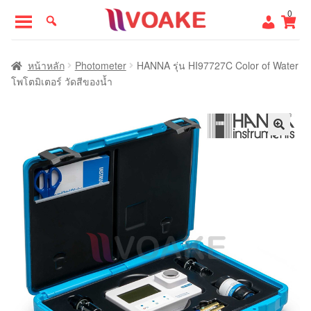
Skip
Skip
0
to
to
navigation
content
หน้าแรก
หน้าหลัก
Photometer
HANNA รุ่น HI97727C Color of Water
โพโตมิเตอร์ วัดสีของน้ำ