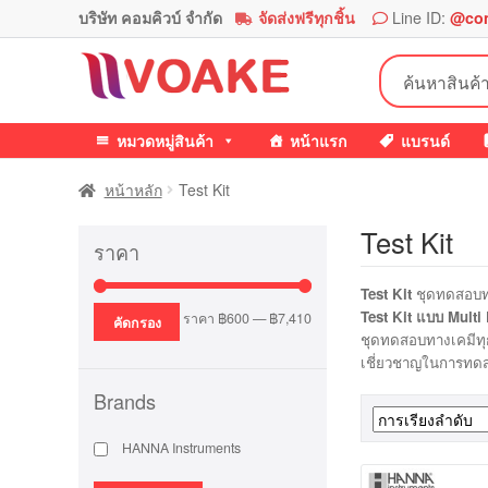
บริษัท คอมคิวบ์ จำกัด
จัดส่งฟรีทุกชิ้น
Line ID:
@co
Skip
Skip
ค้นหา:
to
to
navigation
content
หมวดหมู่สินค้า
หน้าแรก
แบรนด์
หน้าหลัก
Test Kit
Test Kit
ราคา
Test Kit
ชุดทดสอบทา
Test Kit แบบ Multi
ราคา
ราคา
ราคา
฿600
—
฿7,410
คัดกรอง
ชุดทดสอบทางเคมีทุกชุ
ต่ำ
สูงสุด
เชี่ยวชาญในการทด
สุด
Brands
HANNA Instruments