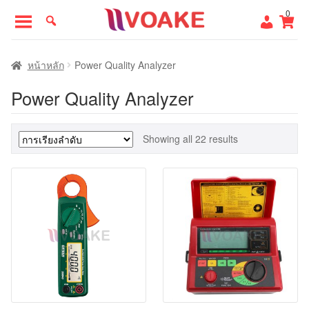
Skip
Skip
0
to
to
navigation
content
หน้าแรก
หน้าหลัก
Power Quality Analyzer
Power Quality Analyzer
Showing all 22 results