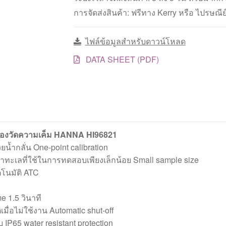
Sodium
การจัดส่งสินค้า: ฟรีทาง Kerry หรือ ไปรษณีย
Chloride
แบบ
ไฟล์ข้อมูลสำหรับดาวน์โหลด
Digital
Refractometer
DATA SHEET (PDF)
ชิ้น
ื่องวัดความเค็ม HANNA HI96821
วยน้ำกลั่น One-point calibration
้ำทะเลที่ใช้ในการทดสอบเพียงเล็กน้อย Small sample size
ตโนมัติ ATC
e 1.5 วินาที
ิเมื่อไม่ใช้งาน Automatic shut-off
บ IP65 water resistant protection