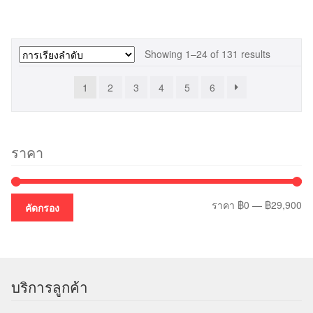
Showing 1–24 of 131 results
1
2
3
4
5
6
ราคา
รา
รา
ราคา
฿0
—
฿29,900
คัดกรอง
ต่ำ
สูง
สุ
บริการลูกค้า