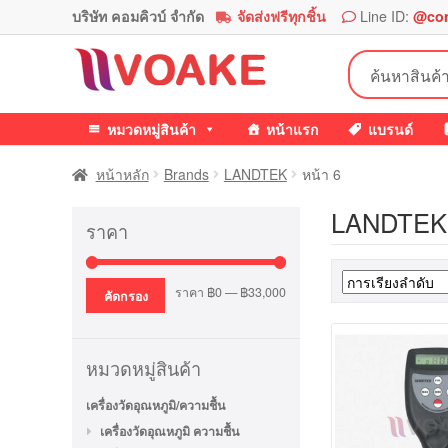
บริษัท คอมคิวบ์ จำกัด
จัดส่งฟรีทุกชิ้น
Line ID:
@co
Skip
Skip
ค้นหา:
to
to
navigation
content
หมวดหมู่สินค้า
หน้าแรก
แบรนด์
หน้าหลัก
Brands
LANDTEK
หน้า 6
LANDTEK
ราคา
ราคา
ราคา
ราคา
฿0
—
฿33,000
คัดกรอง
ต่ำ
สูงสุด
สุด
หมวดหมู่สินค้า
เครื่องวัดอุณหภูมิ/ความชื้น
เครื่องวัดอุณหภูมิ ความชื้น