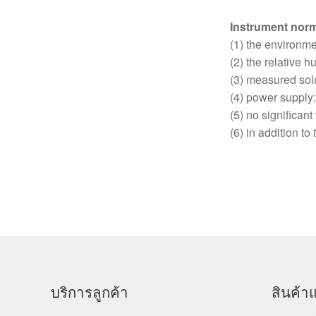
Instrument norm
(1) the environm
(2) the relative 
(3) measured sol
(4) power supply: 
(5) no significant
(6) in addition to
บริการลูกค้า
สินค้าแ