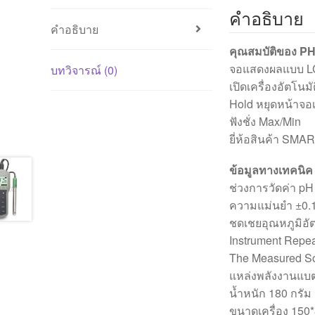
คำอธิบาย
คำอธิบาย
คุณสมบัติของ 
จอแสดงผลแบบ 
บทวิจารณ์ (0)
เปิดเครื่องอัตโนมั
Hold หยุดหน้าจอเ
ฟังชั่ง Max/Min
ยี่ห้อสินค้า SM
ข้อมูลทางเทคนิค
ช่วงการวัดค่า pH
ความแม่นยำ ±0.
ชดเชยอุณหภูมิอัตโ
Instrument Repea
The Measured So
แหล่งพลังงานแบตเ
น้ำหนัก 180 กรัม
ขนาดเครื่อง 15