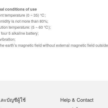
al conditions of use
ent temperature (0 ~ 35) ℃;
humidity is not more than 80%;
ution temperature: (5 ~ 60 ℃);
four 5 alkaline battery;
 vibration;
 the earth’s magnetic field without external magnetic field outside
ละบัญชีผู้ใช้
Help & Contact