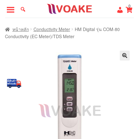
Skip
Skip
0
to
to
navigation
content
หน้าแรก
หน้าหลัก
Conductivity Meter
HM Digital รุ่น COM-80
Conductivity (EC Meter)/TDS Meter