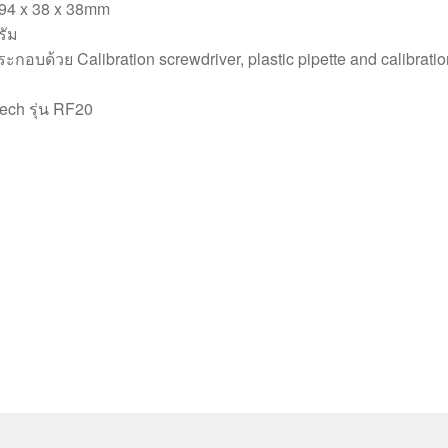
194 x 38 x 38mm
รัม
กอบด้วย Calibration screwdriver, plastic pipette and calibration
xtech รุ่น RF20