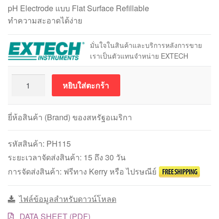
pH Electrode แบบ Flat Surface Refillable
ทำความสะอาดได้ง่าย
มั่นใจในสินค้าและบริการหลังการขาย
เราเป็นตัวแทนจำหน่าย EXTECH
จำนวน
หยิบใส่ตะกร้า
pH
Electrode
พี
ยี่ห้อสินค้า (Brand) ของสหรัฐอเมริกา
เอ
ชอิ
รหัสสินค้า:
PH115
เล็ก
ระยะเวลาจัดส่งสินค้า: 15 ถึง 30 วัน
โท
การจัดส่งสินค้า: ฟรีทาง Kerry หรือ ไปรษณีย์
รด
แบบ
ไฟล์ข้อมูลสำหรับดาวน์โหลด
Refillable
EXTECH
DATA SHEET (PDF)