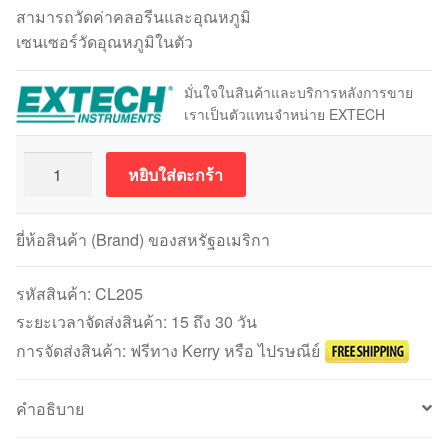
สามารถวัดค่าคลอรีนและอุณหภูมิ
เซนเซอร์วัดอุณหภูมิในตัว
มั่นใจในสินค้าและบริการหลังการขาย
เราเป็นตัวแทนจำหน่าย EXTECH
จำนวน
หยิบใส่ตะกร้า
คลอ
รี
นอิ
ยี่ห้อสินค้า (Brand) ของสหรัฐอเมริกา
เล็ก
โทรด
รหัสสินค้า:
CL205
Chlorine
ระยะเวลาจัดส่งสินค้า: 15 ถึง 30 วัน
Electrode
การจัดส่งสินค้า: ฟรีทาง Kerry หรือ ไปรษณีย์
Module
EXTECH
คำอธิบาย
CL205
ชิ้น