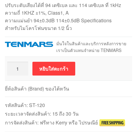
ปรับระดับเสียงได้ที่ 94 เดซิเบล และ 114 เดซิเบล ที่ 1kHz
ความถี่ 1KHZ ±1%, Class1, A
ความแม่นยำ 94±0.3dB 114±0.5dB Specifications
สำหรับไมโครโฟนขนาด 1/2 นิ้ว
มั่นใจในสินค้าและบริการหลังการขาย
เราเป็นตัวแทนจำหน่าย TENMARS
จำนวน
หยิบใส่ตะกร้า
Soundtek
ST-
120
ยี่ห้อสินค้า (Brand) ของไต้หวัน
เครื่อง
มือ
รหัสสินค้า:
ST-120
สอบ
ระยะเวลาจัดส่งสินค้า: 15 ถึง 30 วัน
เทียบ
การจัดส่งสินค้า: ฟรีทาง Kerry หรือ ไปรษณีย์
เสียง
Class1