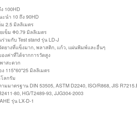
ถึง 100HD
แนะนำ 10 ถึง 90HD
ม 2.5 มิลลิเมตร
ข็ม Φ0.79 มิลลิเมตร
่วมกับ Test stand รุ่น LD-J
ดยางที่แข็งมาก, พลาสติก, แก้ว, แผ่นพิมพ์และอื่นๆ
งค่าที่ได้จากการวัดสูง
พกพาสะดวก
อง 115*60*25 มิลลิเมตร
กิโลกรัม
ตามมาตรฐาน DIN 53505, ASTM D2240, ISO/R868, JIS R7215.Ex
B2411-80, HG/T2489-93, JJG304-2003
HAHE รุ่น LX-D-1