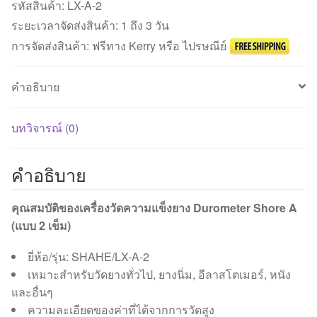
ยาง
รหัสสินค้า:
LX-A-2
Durometer
ระยะเวลาจัดส่งสินค้า: 1 ถึง 3 วัน
Shore
การจัดส่งสินค้า: ฟรีทาง Kerry หรือ ไปรษณีย์
A
(แบบ
คำอธิบาย
2
เข็ม)
ชิ้น
บทวิจารณ์ (0)
คำอธิบาย
คุณสมบัติของเครื่องวัดความแข็งยาง Durometer Shore A
(แบบ 2 เข็ม)
ยี่ห้อ/รุ่น: SHAHE/LX-A-2
เหมาะสำหรับวัดยางทั่วไป, ยางนิ่ม, อีลาสโตเมอร์, หนัง
และอื่นๆ
ความละเอียดของค่าที่ได้จากการวัดสูง