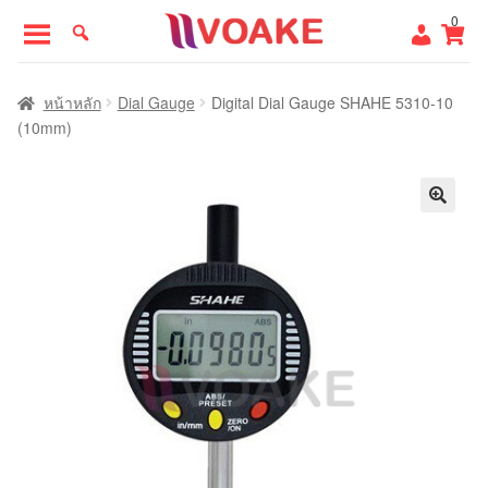
Skip
Skip
0
to
to
navigation
content
หน้าแรก
หน้าหลัก
Dial Gauge
Digital Dial Gauge SHAHE 5310-10
(10mm)