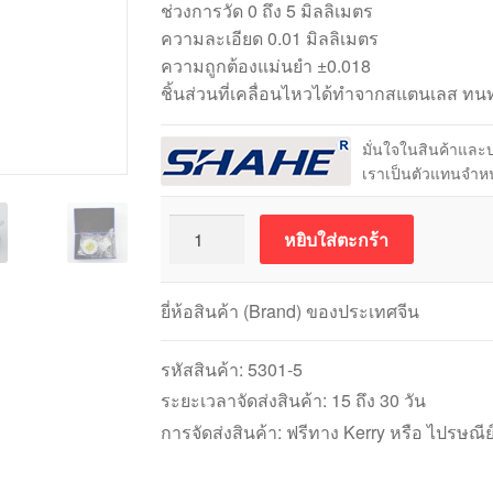
ช่วงการวัด 0 ถึง 5 มิลลิเมตร
ความละเอียด 0.01 มิลลิเมตร
ความถูกต้องแม่นยำ ±0.018
ชิ้นส่วนที่เคลื่อนไหวได้ทำจากสแตนเลส ท
มั่นใจในสินค้าและ
เราเป็นตัวแทนจำห
จำนวน
หยิบใส่ตะกร้า
Dial
Gauge
SHAHE
ยี่ห้อสินค้า (Brand) ของประเทศจีน
5301-
5
รหัสสินค้า:
5301-5
ไดอัล
ระยะเวลาจัดส่งสินค้า: 15 ถึง 30 วัน
เกจ
การจัดส่งสินค้า: ฟรีทาง Kerry หรือ ไปรษณีย
(5mm)
ชิ้น