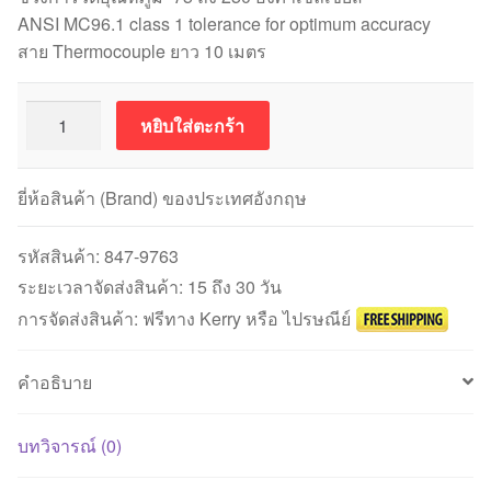
ANSI MC96.1 class 1 tolerance for optimum accuracy
สาย Thermocouple ยาว 10 เมตร
จำนวน
หยิบใส่ตะกร้า
เท
อร์
โม
ยี่ห้อสินค้า (Brand) ของประเทศอังกฤษ
คัปเปิล
Teflon
รหัสสินค้า:
847-9763
PFA
ระยะเวลาจัดส่งสินค้า: 15 ถึง 30 วัน
insulation
การจัดส่งสินค้า: ฟรีทาง Kerry หรือ ไปรษณีย์
ANSI
Type
คำอธิบาย
K
สาย
ยาว
บทวิจารณ์ (0)
10