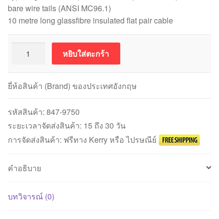
bare wire tails (ANSI MC96.1)
10 metre long glassfibre insulated flat pair cable
จำนวน
หยิบใส่ตะกร้า
เท
อร์
โม
ยี่ห้อสินค้า (Brand) ของประเทศอังกฤษ
คัปเปิล
ANSI
รหัสสินค้า:
847-9750
Type
ระยะเวลาจัดส่งสินค้า: 15 ถึง 30 วัน
K
การจัดส่งสินค้า: ฟรีทาง Kerry หรือ ไปรษณีย์
สาย
ยาว
คำอธิบาย
10
เมตร
(-60
บทวิจารณ์ (0)
ถึง