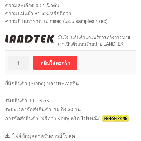
ความละเอียด 0.01 นิวตัน
ความแม่นยำ ±1.5% หรือดีกว่า
ความถี่ในการวัด 16 msec (62.5 samples / sec)
มั่นใจในสินค้าและบริการหลังการขาย
เราเป็นตัวแทนจำหน่าย LANDTEK
จำนวน
หยิบใส่ตะกร้า
LANDTEK
รุ่น
LTTS-
ยี่ห้อสินค้า (Brand) ของประเทศจีน
5K
Tension
รหัสสินค้า:
LTTS-5K
Meter
ระยะเวลาจัดส่งสินค้า: 15 ถึง 30 วัน
เครื่อง
การจัดส่งสินค้า: ฟรีทาง Kerry หรือ ไปรษณีย์
วัด
ความ
ไฟล์ข้อมูลสำหรับดาวน์โหลด
ตึง