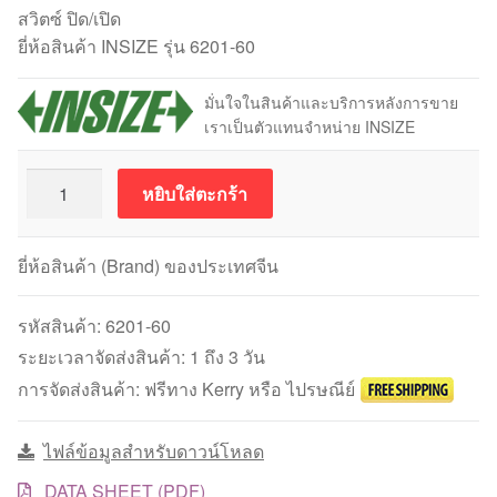
สวิตซ์ ปิด/เปิด
ยี่ห้อสินค้า INSIZE รุ่น 6201-60
มั่นใจในสินค้าและบริการหลังการขาย
เราเป็นตัวแทนจำหน่าย INSIZE
จำนวน
หยิบใส่ตะกร้า
Magnetic
Stand
ขนาด
ยี่ห้อสินค้า (Brand) ของประเทศจีน
60kgf
INSIZE
รหัสสินค้า:
6201-60
6201-
ระยะเวลาจัดส่งสินค้า: 1 ถึง 3 วัน
60
การจัดส่งสินค้า: ฟรีทาง Kerry หรือ ไปรษณีย์
ชิ้น
ไฟล์ข้อมูลสำหรับดาวน์โหลด
DATA SHEET (PDF)