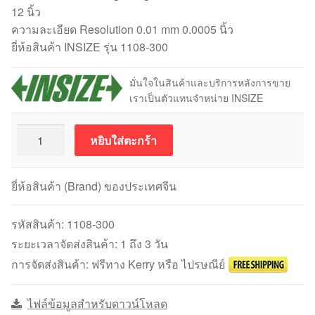
12 นิ้ว
ความละเอียด Resolution 0.01 mm 0.0005 นิ้ว
ยี่ห้อสินค้า INSIZE รุ่น 1108-300
มั่นใจในสินค้าและบริการหลังการขาย
เราเป็นตัวแทนจำหน่าย INSIZE
จำนวน
หยิบใส่ตะกร้า
INSIZE
1108-
300
ยี่ห้อสินค้า (Brand) ของประเทศจีน
เวอร์เนียร์
ดิจิตอล
รหัสสินค้า:
1108-300
Vernier
ระยะเวลาจัดส่งสินค้า: 1 ถึง 3 วัน
Caliper
การจัดส่งสินค้า: ฟรีทาง Kerry หรือ ไปรษณีย์
12
นิ้ว
ไฟล์ข้อมูลสำหรับดาวน์โหลด
ชิ้น