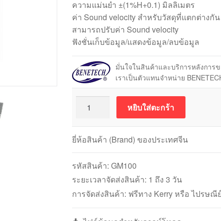
ความแม่นยำ ±(1%H+0.1) มิลลิเมตร
ค่า Sound velocity สำหรับวัสดุที่แตกต่างกัน
สามารถปรับค่า Sound velocity
ฟังชั่นเก็บข้อมูล/แสดงข้อมูล/ลบข้อมูล
มั่นใจในสินค้าและบริการหลังการ
เราเป็นตัวแทนจำหน่าย BENETEC
จำนวน
หยิบใส่ตะกร้า
BENETECH
GM100
เครื่อง
ยี่ห้อสินค้า (Brand) ของประเทศจีน
วัด
ความ
รหัสสินค้า:
GM100
หนา
ระยะเวลาจัดส่งสินค้า: 1 ถึง 3 วัน
แบ
การจัดส่งสินค้า: ฟรีทาง Kerry หรือ ไปรษณีย
บอัลต
ร้า