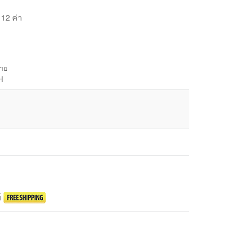
 12 ค่า
ขาย
H
์