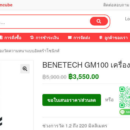
mcube
ติดต่อสอบถาม
Lo
ค้นหา
การสั่งซื้อ
การชำระเงิน
การจัดส่ง
ลูกค้าของเรา
งวัดความหนาแบบอัลตร้าโซนิกส์
BENETECH GM100 เครื่อง
Original
Current
฿
3,550.00
฿
5,900.00
price
price
was:
is:
หรือ
ขอใบเสนอราคา/ส่วนลด
฿5,900.00.
฿3,550.00
ช่วงการวัด 1.2 ถึง 220 มิลลิเมตร