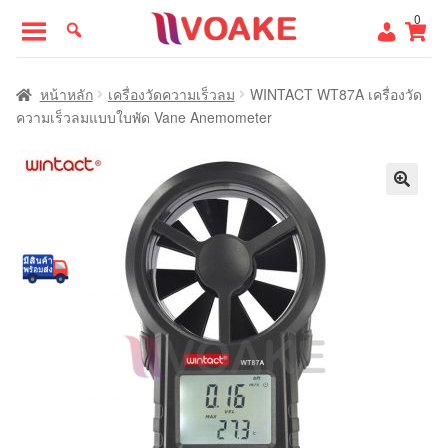
Skip
Skip
0
to
to
navigation
content
หน้าแรก
หน้าหลัก
เครื่องวัดความเร็วลม
WINTACT WT87A เครื่องวัด
ความเร็วลมแบบใบพัด Vane Anemometer
🔍