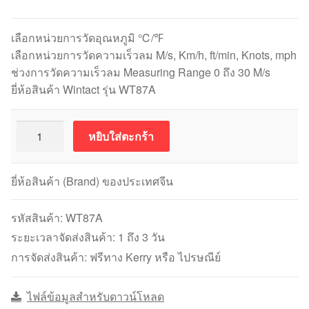
เลือกหน่วยการวัดอุณหภูมิ ℃/℉
เลือกหน่วยการวัดความเร็วลม M/s, Km/h, ft/min, Knots, mph
ช่วงการวัดความเร็วลม Measuring Range 0 ถึง 30 M/s
ยี่ห้อสินค้า Wintact รุ่น WT87A
จำนวน
หยิบใส่ตะกร้า
WINTACT
WT87A
เครื่อง
ยี่ห้อสินค้า (Brand) ของประเทศจีน
วัด
ความเร็ว
รหัสสินค้า:
WT87A
ลม
ระยะเวลาจัดส่งสินค้า: 1 ถึง 3 วัน
แบบ
การจัดส่งสินค้า: ฟรีทาง Kerry หรือ ไปรษณีย์
ใบพัด
Vane
ไฟล์ข้อมูลสำหรับดาวน์โหลด
Anemometer