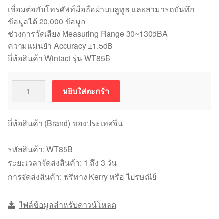
เชื่อมต่อกับโทรศัพท์มือถือผ่านบลูทูธ และสามารถบันทึก
ข้อมูลได้ 20,000 ข้อมูล
ช่วงการวัดเสียง Measuring Range 30~130dBA
ความแม่นยำ Accuracy ±1.5dB
ยี่ห้อสินค้า Wintact รุ่น WT85B
จำนวน
หยิบใส่ตะกร้า
WINTACT
WT85B
เครื่อง
ยี่ห้อสินค้า (Brand) ของประเทศจีน
วัด
เสียง
รหัสสินค้า:
WT85B
แบบ
ระยะเวลาจัดส่งสินค้า: 1 ถึง 3 วัน
ดิจิทัล
การจัดส่งสินค้า: ฟรีทาง Kerry หรือ ไปรษณีย์
พร้อม
บลูทูธ
ไฟล์ข้อมูลสำหรับดาวน์โหลด
Sound