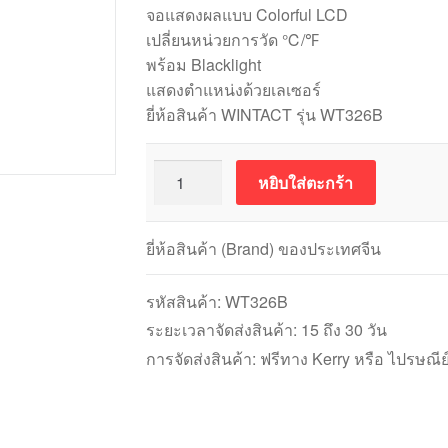
จอแสดงผลแบบ Colorful LCD
เปลี่ยนหน่วยการวัด ℃/℉
พร้อม Blacklight
แสดงตำแหน่งด้วยเลเซอร์
ยี่ห้อสินค้า WINTACT รุ่น WT326B
จำนวน
หยิบใส่ตะกร้า
WINTACT
WT326B
Infrared
ยี่ห้อสินค้า (Brand) ของประเทศจีน
Thermometer
(-50
รหัสสินค้า:
WT326B
ถึง
ระยะเวลาจัดส่งสินค้า: 15 ถึง 30 วัน
600
การจัดส่งสินค้า: ฟรีทาง Kerry หรือ ไปรษณีย
องศา
เซลเซียส)
ชิ้น