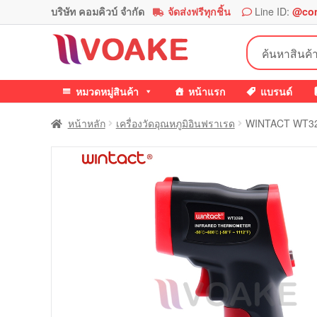
บริษัท คอมคิวบ์ จำกัด
จัดส่งฟรีทุกชิ้น
Line ID:
@co
Skip
Skip
ค้นหา:
to
to
navigation
content
หมวดหมู่สินค้า
หน้าแรก
แบรนด์
หน้าหลัก
เครื่องวัดอุณหภูมิอินฟราเรด
WINTACT WT326B