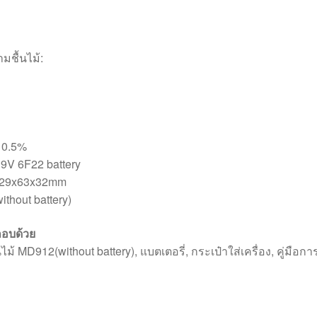
มชื้นไม้:
 0.5%
 9V 6F22 battery
 129x63x32mm
ithout battery)
อบด้วย
นไม้ MD912(without battery), แบตเตอรี่, กระเป๋าใส่เครื่อง, คู่มือก