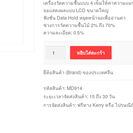
เครื่องวัดความชื้นแบบ 4 เข็มให้ค่าความแม่
จอแสดงผลแบบ LCD ขนาดใหญ่
ฟังชั่น Data Hold หยุดหน้าจอเพื่ออ่านค่า
ช่วงการวัดความชื้นไม้ 2% ถึง 70%
ความละเอียด: 0.5%
จำนวน
หยิบใส่ตะกร้า
MD914
Digital
Moisture
ยี่ห้อสินค้า (Brand) ของประเทศจีน
Meter
เครื่อง
รหัสสินค้า:
MD914
วัด
ระยะเวลาจัดส่งสินค้า: 15 ถึง 30 วัน
ความชื้น
การจัดส่งสินค้า: ฟรีทาง Kerry หรือ ไปรษณีย
ไม้
ชิ้น