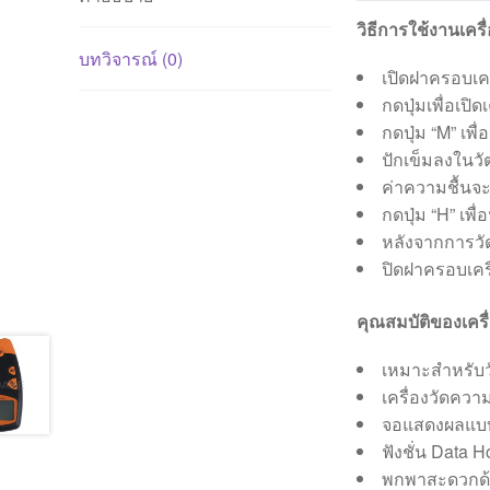
วิธีการใช้งานเคร
บทวิจารณ์ (0)
เปิดฝาครอบเคร
กดปุ่มเพื่อเปิดเ
กดปุ่ม “M” เพื
ปักเข็มลงในวั
ค่าความชื้นจ
กดปุ่ม “H” เพื
หลังจากการวัด 
ปิดฝาครอบเครื
คุณสมบัติของเครื
เหมาะสำหรับว
เครื่องวัดควา
จอแสดงผลแบ
ฟังชั่น Data H
พกพาสะดวกด้