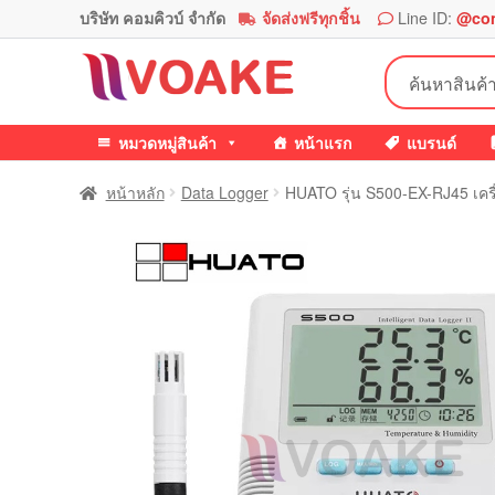
บริษัท คอมคิวบ์ จำกัด
จัดส่งฟรีทุกชิ้น
Line ID:
@co
Skip
Skip
ค้นหา:
to
to
navigation
content
หมวดหมู่สินค้า
หน้าแรก
แบรนด์
หน้าหลัก
Data Logger
HUATO รุ่น S500-EX-RJ45 เครื