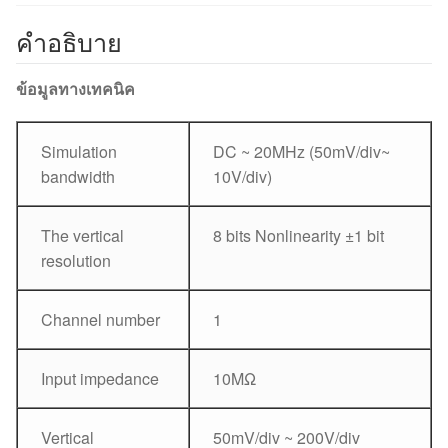
คำอธิบาย
ข้อมูลทางเทคนิค
Simulation
DC ~ 20MHz (50mV/div~
bandwidth
10V/div)
The vertical
8 bits Nonlinearity ±1 bit
resolution
Channel number
1
Input impedance
10MΩ
Vertical
50mV/div ~ 200V/div