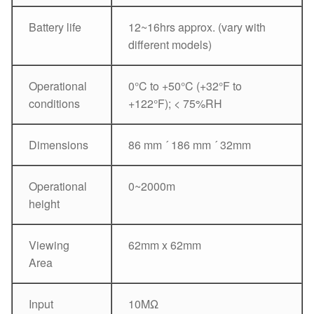
Battery life
12~16hrs approx. (vary with
different models)
Operational
0°C to +50°C (+32°F to
conditions
+122°F); < 75%RH
Dimensions
86 mm ´ 186 mm ´ 32mm
Operational
0~2000m
height
Viewing
62mm x 62mm
Area
Input
10MΩ