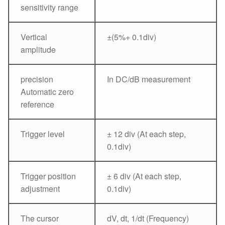
sensitivity range
Vertical
±(5%+ 0.1div)
amplitude
precision
In DC/dB measurement
Automatic zero
reference
Trigger level
± 12 div (At each step,
0.1div)
Trigger position
± 6 div (At each step,
adjustment
0.1div)
The cursor
dV, dt, 1/dt (Frequency)