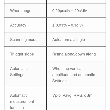
When range
0.20µs/div ~ 20s/div
Accuracy
±(0.01% + 0.1div)
Scanning mode
Auto/normal/single
Tr igger slope
Rising along/down along
Automatic
When the vertical
Settings
amplitude and automatic
Settings
Automatic
Vp-p, Vavg, RMS, dBm
measurement
function