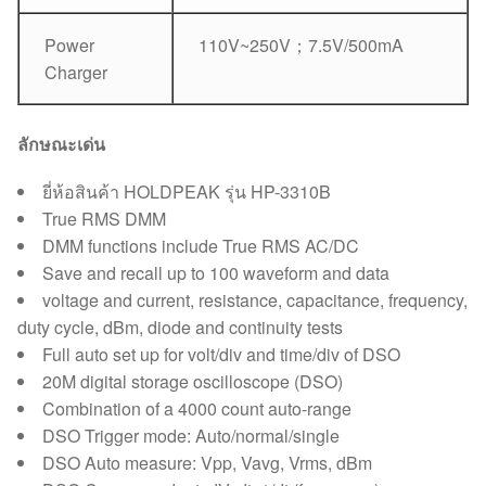
Power
110V~250V；7.5V/500mA
Charger
ลักษณะเด่น
ยี่ห้อสินค้า HOLDPEAK รุ่น HP-3310B
True RMS DMM
DMM functions include True RMS AC/DC
Save and recall up to 100 waveform and data
voltage and current, resistance, capacitance, frequency,
duty cycle, dBm, diode and continuity tests
Full auto set up for volt/div and time/div of DSO
20M digital storage oscilloscope (DSO)
Combination of a 4000 count auto-range
DSO Trigger mode: Auto/normal/single
DSO Auto measure: Vpp, Vavg, Vrms, dBm