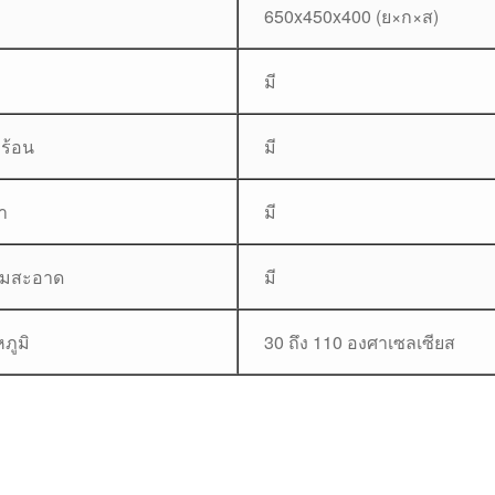
650x450x400 (ย×ก×ส)
มี
ร้อน
มี
ำ
มี
ามสะอาด
มี
ภูมิ
30 ถึง 110 องศาเซลเซียส