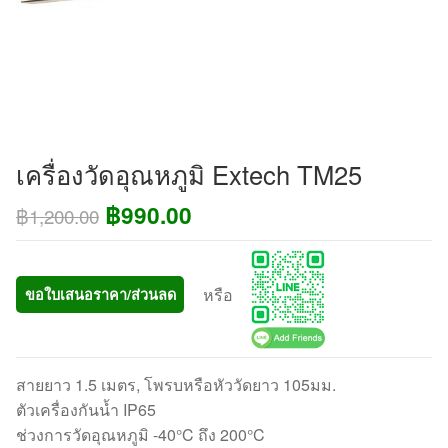
เครื่องวัดอุณหภูมิ Extech TM25
Original
Current
฿
990.00
฿
1,200.00
price
price
was:
is:
หรือ
ขอใบเสนอราคา/ส่วนลด
฿1,200.00.
฿990.00.
สายยาว 1.5 เมตร, โพรบหรือหัววัดยาว 105มม.
ตัวเครื่องกันน้ำ IP65
ช่วงการวัดอุณหภูมิ -40°C ถึง 200°C