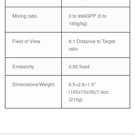
Mixing ratio
0 to 999GPP (0 to
160g/kg)
Field of View
8:1 Distance to Target
ratio
Emissivity
0.95 fixed
Dimensions/Weight
6.5×2.8×1.5″
(165x70x38)/7.4oz
(210g)