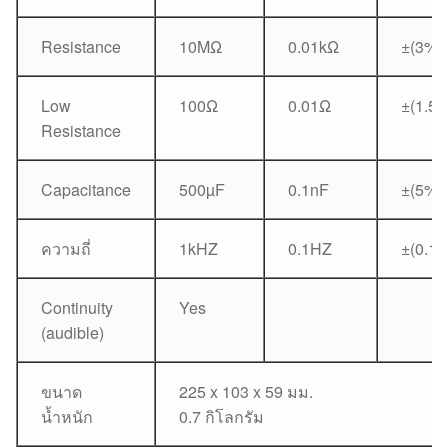
Resistance
10MΩ
0.01kΩ
±(3%+
Low
100Ω
0.01Ω
±(1.5
Resistance
Capacitance
500µF
0.1nF
±(5%+
ความถี่
1kHZ
0.1HZ
±(0.1
Continuity
Yes
(audible)
ขนาด
225 x 103 x 59 มม.
น้ำหนัก
0.7 กิโลกรัม