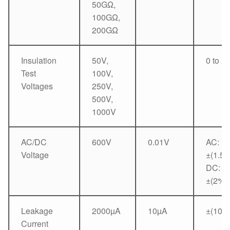
50GΩ,
100GΩ,
200GΩ
Insulation
50V,
0 to 2
Test
100V,
Voltages
250V,
500V,
1000V
AC/DC
600V
0.01V
AC:
Voltage
±(1.5
DC:
±(2%+
Leakage
2000µA
10µA
±(10%
Current