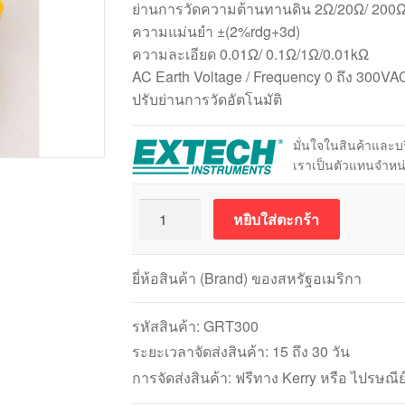
ย่านการวัดความต้านทานดิน 2Ω/20Ω/ 200
ความแม่นยำ ±(2%rdg+3d)
ความละเอียด 0.01Ω/ 0.1Ω/1Ω/0.01kΩ
AC Earth Voltage / Frequency 0 ถึง 300VAC
ปรับย่านการวัดอัตโนมัติ
มั่นใจในสินค้าและ
เราเป็นตัวแทนจำห
จำนวน
หยิบใส่ตะกร้า
Extech
GRT300
เครื่อง
ยี่ห้อสินค้า (Brand) ของสหรัฐอเมริกา
วัด
ความ
รหัสสินค้า:
GRT300
ต้านทาน
ระยะเวลาจัดส่งสินค้า: 15 ถึง 30 วัน
ดิน
การจัดส่งสินค้า: ฟรีทาง Kerry หรือ ไปรษณีย
ชิ้น