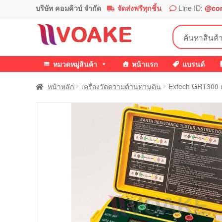
บริษัท คอมคิวบ์ จำกัด
จัดส่งฟรีทุกชิ้น
Line ID:
@co
Skip
Skip
ค้นหา:
to
to
navigation
content
หมวดหมู่สินค้า
หน้าแรก
แบรนด์
หน้าหลัก
เครื่องวัดความต้านทานดิน
Extech GRT300 เ