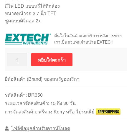
มีไฟ LED แบบหรี่ได้ที่กล้อง
ขนาดหน้าจอ 2.7 นิ้ว TFT
ซูมแบบดิจิตอล 2x
มั่นใจในสินค้าและบริการหลังการขาย
เราเป็นตัวแทนจำหน่าย EXTECH
จำนวน
หยิบใส่ตะกร้า
Extech
BR350
กล้อง
ยี่ห้อสินค้า (Brand) ของสหรัฐอเมริกา
ส่อง
เพดาน
รหัสสินค้า:
BR350
และ
ระยะเวลาจัดส่งสินค้า: 15 ถึง 30 วัน
ใน
การจัดส่งสินค้า: ฟรีทาง Kerry หรือ ไปรษณีย์
ที่
แคบ
ไฟล์ข้อมูลสำหรับดาวน์โหลด
ชิ้น